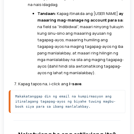
na nais idagdag.
Tandaan:
Kapag itinakda ang [USER NAME]
ay
maaaring mag-manage ng account para sa:
na field sa “Indibidwal”, maaari ninyong tukuyin
kung sinu-sino ang maaaring ayusan ng
tagapag-ayos, maaaring humiling ang
tagapag-ayos na maging tagapag-ayos ng iba
pang manlalakbay, at maaari ring hilingin ng
mga manlalakbay na sila ang maging tagapag-
ayos (dahil hindi sila awtomatikong tagapag-
ayos ng lahat ng manlalakbay).
Kapag tapos na, i-click ang
I-save
.
Makakatanggap din ng email na kumpirmasyon ang 
itinalagang tagapag-ayos ng biyahe tuwing magbu-
book siya para sa ibang manlalakbay. 