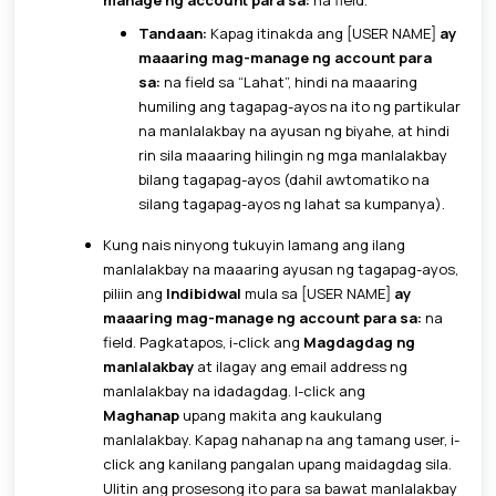
Tandaan:
Kapag itinakda ang [USER NAME]
ay
maaaring mag-manage ng account para
sa:
na field sa “Lahat”, hindi na maaaring
humiling ang tagapag-ayos na ito ng partikular
na manlalakbay na ayusan ng biyahe, at hindi
rin sila maaaring hilingin ng mga manlalakbay
bilang tagapag-ayos (dahil awtomatiko na
silang tagapag-ayos ng lahat sa kumpanya).
Kung nais ninyong tukuyin lamang ang ilang
manlalakbay na maaaring ayusan ng tagapag-ayos,
piliin ang
Indibidwal
mula sa [USER NAME]
ay
maaaring mag-manage ng account para sa:
na
field. Pagkatapos, i-click ang
Magdagdag ng
manlalakbay
at ilagay ang email address ng
manlalakbay na idadagdag. I-click ang
Maghanap
upang makita ang kaukulang
manlalakbay. Kapag nahanap na ang tamang user, i-
click ang kanilang pangalan upang maidagdag sila.
Ulitin ang prosesong ito para sa bawat manlalakbay