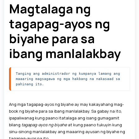
Magtalaga ng
tagapag-ayos ng
biyahe para sa
ibang manlalakbay
Tanging ang administrador ng kumpanya lamang ang 
maaaring magsagawa ng mga hakbang na nakasaad sa 
pahinang ito. 
Ang mga tagapag-ayos ng biyahe ay may kakayahang mag-
book ng biyahe para sa ibang manlalakbay. Sa gabay na ito,
ipapaliwanag kung paano itatalaga ang isang gumagamit
bilang
tagapag-ayos ng biyahe
at kung paano tukuyin kung
sinu-sinong manlalakbay ang maaaring ayusan ng biyahe ng
tagapag-ayos na ito.