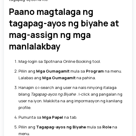
Paano magtalaga ng
tagapag-ayos ng biyahe at
mag-assign ng mga
manlalakbay
Mag-login sa Spotnana Online Booking tool.
Piliin ang
Mga Gumagamit
mula sa
Program
na menu.
Lalabas ang
Mga Gumagamit
na pahina.
Hanapin o i-search ang user na nais ninyong italaga
bilang
Tagapag-ayos ng Biyahe
. I-click ang pangalan ng
user na iyon. Makikita na ang impormasyon ng kanilang
profile.
Pumunta sa
Mga Papel
na tab.
Piliin ang
Tagapag-ayos ng Biyahe
mula sa
Role
na
menu.