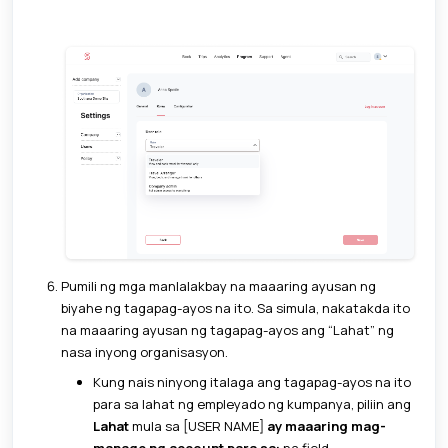
Pumili ng mga manlalakbay na maaaring ayusan ng
biyahe ng tagapag-ayos na ito. Sa simula, nakatakda ito
na maaaring ayusan ng tagapag-ayos ang “Lahat” ng
nasa inyong organisasyon.
Kung nais ninyong italaga ang tagapag-ayos na ito
para sa lahat ng empleyado ng kumpanya, piliin ang
Lahat
mula sa [USER NAME]
ay maaaring mag-
manage ng account para sa:
na field.