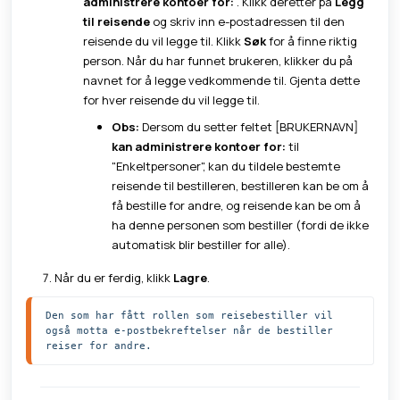
administrere kontoer for:
. Klikk deretter på
Legg
til reisende
og skriv inn e-postadressen til den
reisende du vil legge til. Klikk
Søk
for å finne riktig
person. Når du har funnet brukeren, klikker du på
navnet for å legge vedkommende til. Gjenta dette
for hver reisende du vil legge til.
Obs:
Dersom du setter feltet [BRUKERNAVN]
kan administrere kontoer for:
til
"Enkeltpersoner", kan du tildele bestemte
reisende til bestilleren, bestilleren kan be om å
få bestille for andre, og reisende kan be om å
ha denne personen som bestiller (fordi de ikke
automatisk blir bestiller for alle).
Når du er ferdig, klikk
Lagre
.
Den som har fått rollen som reisebestiller vil 
også motta e-postbekreftelser når de bestiller 
reiser for andre. 