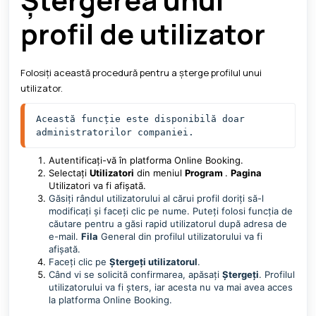
profil de utilizator
Folosiți această procedură pentru a șterge profilul unui
utilizator.
Această funcție este disponibilă doar 
administratorilor companiei. 
Autentificați-vă în platforma Online Booking.
Selectați
Utilizatori
din meniul
Program
.
Pagina
Utilizatori va fi afișată.
Găsiți rândul utilizatorului al cărui profil doriți să-l
modificați și faceți clic pe nume. Puteți folosi funcția de
căutare pentru a găsi rapid utilizatorul după adresa de
e-mail.
Fila
General din profilul utilizatorului va fi
afișată.
Faceți clic pe
Ștergeți utilizatorul
.
Când vi se solicită confirmarea, apăsați
Ștergeți
. Profilul
utilizatorului va fi șters, iar acesta nu va mai avea acces
la platforma Online Booking.