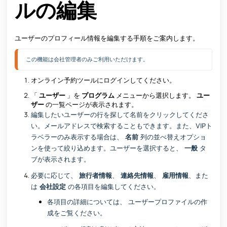
ルの編集
ユーザーのプロフィール情報を編集する手順をご案内します。
この機能は会社管理者のみご利用いただけます。 
オンライン予約ツールにログインしてください。
「
ユーザー
」を
プログラム
メニューから選択します。
ユー
ザー
の一覧ページが表示されます。
編集したいユーザーの行を探して名前をクリックしてくださ
い。メールアドレスで検索することもできます。また、VIPト
ラベラーのみ表示する場合は、
名前
列の並べ替えオプショ
ンを使って絞り込めます。ユーザーを選択すると、
一般
タ
ブが表示されます。
必要に応じて、
旅行者情報
、
連絡先情報
、
雇用情報
、また
は
会社設定
の各項目を編集してください。
各項目の詳細については、
ユーザープロファイルの作
成
をご覧ください。